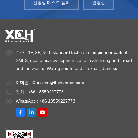
안정성 테스트 챔버
안정실
주소 : 1F, 2F, No.5 standard factory in the pioneer park of
SMES, economic development zone in Zhenxing north road
and the west of Wuling south road, Taizhou, Jiangsu.
이메일 :
Christine@thchamber.com
전화 : +86 18559227773
WhatsApp : +86 18559227773