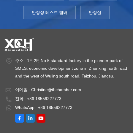
안정성 테스트 챔버
안정실
주소 : 1F, 2F, No.5 standard factory in the pioneer park of
SMES, economic development zone in Zhenxing north road
and the west of Wuling south road, Taizhou, Jiangsu.
이메일 :
Christine@thchamber.com
전화 : +86 18559227773
WhatsApp : +86 18559227773