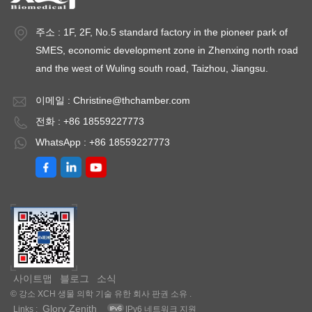
50HZ선택 과목:
50HZ선택 과목:
5
SMS 경보 및 데이터
SMS 경보 및 데이터
S
주소 : 1F, 2F, No.5 standard factory in the pioneer park of
기록 시스템
기록 시스템
기
SMES, economic development zone in Zhenxing north road
and the west of Wuling south road, Taizhou, Jiangsu.
이메일 :
Christine@thchamber.com
전화 : +86 18559227773
WhatsApp : +86 18559227773
사이트맵
블로그
소식
© 강소 XCH 생물 의학 기술 유한 회사 판권 소유 .
Glory Zenith
Links :
IPv6 네트워크 지원