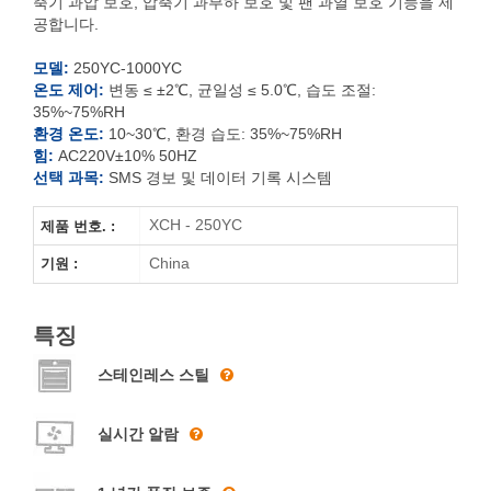
축기 과압 보호, 압축기 과부하 보호 및 팬 과열 보호 기능을 제
XCH-250YC
공합니다.
XCH-
400YC
모델:
250YC-1000YC
온도 제어:
변동 ≤ ±2℃, 균일성 ≤ 5.0℃, 습도 조절:
XCH-500YC
35%~75%RH
환경 온도:
10~30℃, 환경 습도: 35%~75%RH
힘:
AC220V±10% 50HZ
XCH-800YC
선택 과목:
SMS 경보 및 데이터 기록 시스템
XCH-1000YC
XCH - 250YC
제품 번호. :
China
기원 :
특징
스테인레스 스틸
실시간 알람