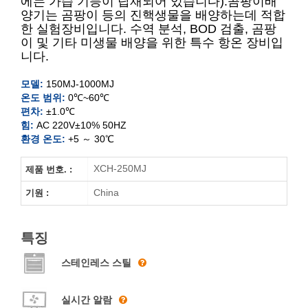
에는 가습 기능이 탑재되어 있습니다).
곰팡이배
XCH-150MJ
양기는 곰팡이 등의 진핵생물을 배양하는데 적합
한 실험장비입니다. 수역 분석, BOD 검출, 곰팡
XCH-250MJ
이 및 기타 미생물 배양을 위한 특수 항온 장비입
니다.
XCH-400MJ
모델:
150MJ-1000MJ
온도 범위:
0℃~60℃
XCH-500MJ
편차:
±1.0℃
힘:
AC 220V±10% 50HZ
XCH-800MJ
환경 온도:
+5 ～ 30℃
XCH-1000MJ
XCH-250MJ
제품 번호. :
China
기원 :
특징
스테인레스 스틸
실시간 알람