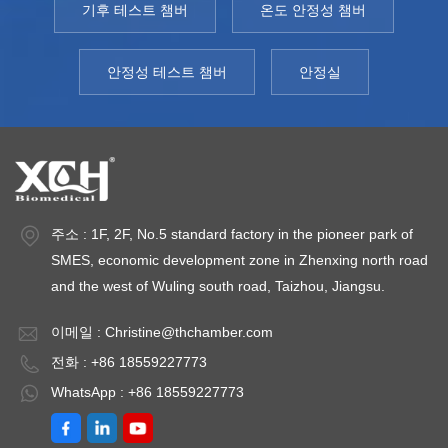
기후 테스트 챔버
온도 안정성 챔버
델: XCH 150-
검출, 곰팡이 및 기타
검
250MJS온도 범
미생물 배양을 위한
미
위: 10℃~60℃ 온도
특수 항온 장비입니
특
안정성 테스트 챔버
안정실
변동수업료: ±2.0℃
다. 모델: 150MJ-
다
습도 범위: 50-
1000MJ온도 범위:
1
90%RH습도 변동:
0℃~60℃편
0
±5%RH환경 온
차: ±1.0℃힘: AC
차
도: +5 ～ 35℃설치
220V±10% 50HZ환
2
된 전
경 온도: +5 ～ 30℃
경
주소 : 1F, 2F, No.5 standard factory in the pioneer park of
력: AC220V±10%
SMES, economic development zone in Zhenxing north road
50HZ
and the west of Wuling south road, Taizhou, Jiangsu.
이메일 :
Christine@thchamber.com
전화 : +86 18559227773
WhatsApp : +86 18559227773