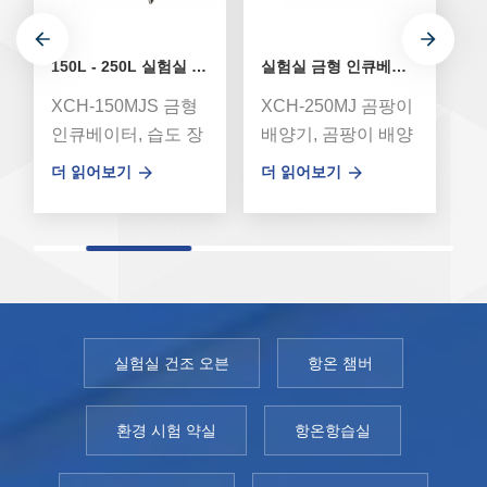
150L - 250L 실험실 금형 인큐베이터
실험실 금형 인큐베이터 250L
XCH-150MJS 금형
XCH-250MJ 곰팡이
X
인큐베이터, 습도 장
배양기, 곰팡이 배양
배
착. 용량 150L, 온도
기라고도 합니다.
기
더 읽어보기
더 읽어보기
더
범위 10-60℃. UV 살
UV 살균 램프가 장
U
균 램프가 장착되어
착되어 가습 또는 무
착
있습니다.곰팡이배
가습을 선택할 수 있
가
양기는 곰팡이 등의
습니다(XCH-MJS 시
습
진핵생물을 배양하
리즈에는 가습 기능
리
는데 적합한 실험장
이 탑재되어 있습니
이
비입니다. 수역 분석,
다).곰팡이배양기는
다
실험실 건조 오븐
항온 챔버
BOD 검출, 곰팡이
곰팡이 등의 진핵생
곰
및 기타 미생물 배양
물을 배양하는데 적
물
환경 시험 약실
항온항습실
을 위한 특수 항온 장
합한 실험장비입니
합
비입니다. 모
다. 수역 분석, BOD
다