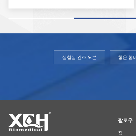
을 선택합니다. 테스트 요구사항을 충족하는 신뢰성 및
효율성 환경 테스트 챔버와 온습도 테스트 챔버입니
다. 모델: XCH-800CH온도 범위:10℃~60℃습도 범
위: 50~90%RH환경 온도: +5 ～ 35℃온도 변동:
실험실 건조 오븐
항온 챔
팔로우
집