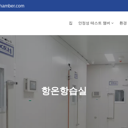
chamber.com
집
안정성 테스트 챔버
환경
항온항습실