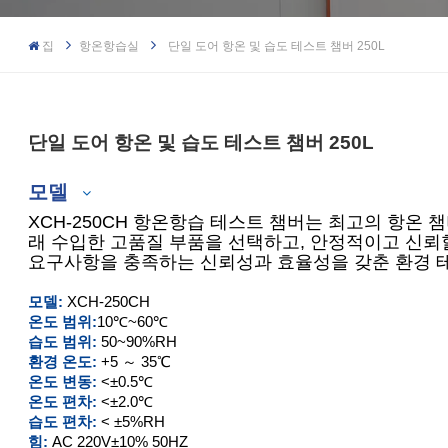
집
항온항습실
단일 도어 항온 및 습도 테스트 챔버 250L
단일 도어 항온 및 습도 테스트 챔버 250L
모델
XCH-250CH 항온항습 테스트 챔버는 최고의 항온 
래 수입한 고품질 부품을 선택하고, 안정적이고 신뢰
요구사항을 충족하는 신뢰성과 효율성을 갖춘 환경 
150L
모델:
XCH-250CH
온도 범위:
10℃~60℃
250L
습도 범위:
50~90%RH
환경 온도:
+5 ～ 35℃
400L
온도 변동:
<±0.5℃
온도 편차:
<±2.0℃
습도 편차:
< ±5%RH
500L
힘:
AC 220V±10% 50HZ