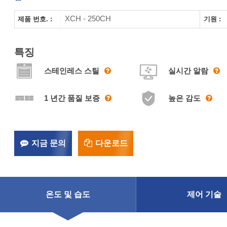
XCH - 250CH
제품 번호. :
기원 :
특징
스테인레스 스틸
실시간 알람
1 년간 품질 보증
높은 감도
지금 문의
다운로드
온도 및 습도
제어 기술