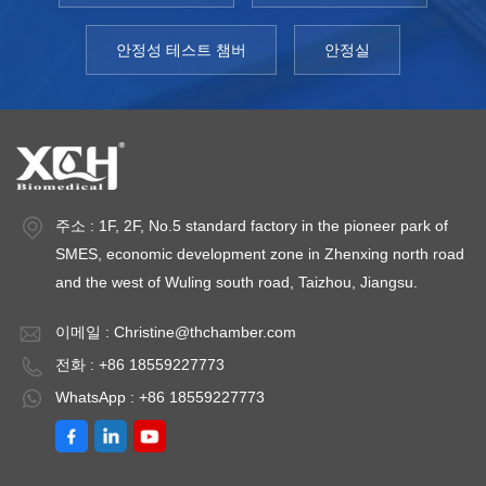
안정성 테스트 챔버
안정실
주소 : 1F, 2F, No.5 standard factory in the pioneer park of
SMES, economic development zone in Zhenxing north road
and the west of Wuling south road, Taizhou, Jiangsu.
이메일 :
Christine@thchamber.com
전화 : +86 18559227773
WhatsApp : +86 18559227773