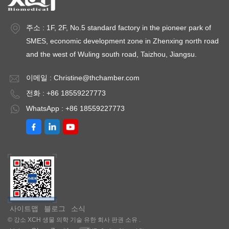
주소 : 1F, 2F, No.5 standard factory in the pioneer park of
SMES, economic development zone in Zhenxing north road
and the west of Wuling south road, Taizhou, Jiangsu.
이메일 :
Christine@thchamber.com
전화 : +86 18559227773
WhatsApp : +86 18559227773
사이트맵
블로그
소식
© 강소 XCH 생물 의학 기술 유한 회사 판권 소유 .