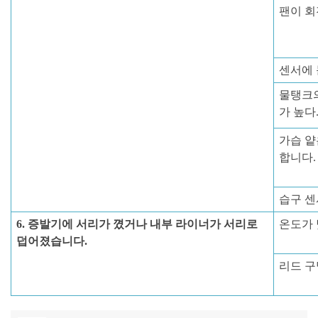
팬이 회
센서에
물탱크의
가 높다
가습 얕
합니다.
습구 센
6. 증발기에 서리가 꼈거나 내부 라이너가 서리로
온도가 
덥어졌습니다.
리드 구