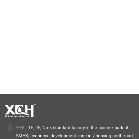
실험실 건조 오븐
항온 챔버
환경 시험 약실
항온항습실
기후 테스트 챔버
온도 안정성 챔버
안정성 테스트 챔버
안정실
주소 : 1F, 2F, No.5 standard factory in the pioneer park of
SMES, economic development zone in Zhenxing north road