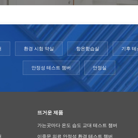
버
환경 시험 약실
항온항습실
기후 테
안정성 테스트 챔버
안정실
뜨거운 제품
가는곳마다 온도 습도 교대 테스트 챔버
개
이중문 의료 안정성 환경 테스트 챔버