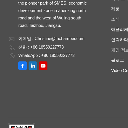
the pioneer park of SMES, economic
제품
development zone in Zhenxing north
road and the west of Wuling south
소식
road, Taizhou, Jiangsu.
애플리
이메일 :
Christine@thchamber.com
연락하
전화 : +86 18559227773
개인 정
WhatsApp : +86 18559227773
블로그
Video Ce