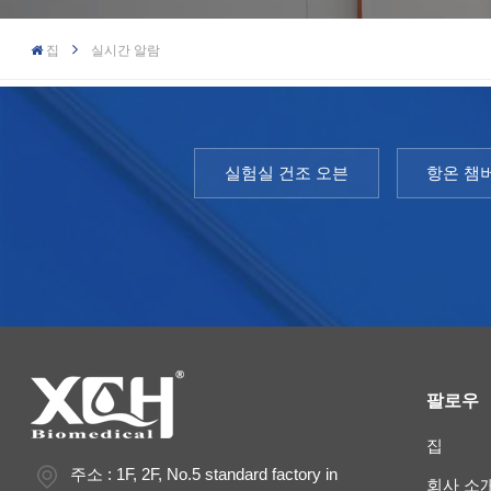
집
실시간 알람
실험실 건조 오븐
항온 챔
팔로우
집
주소 : 1F, 2F, No.5 standard factory in
회사 소