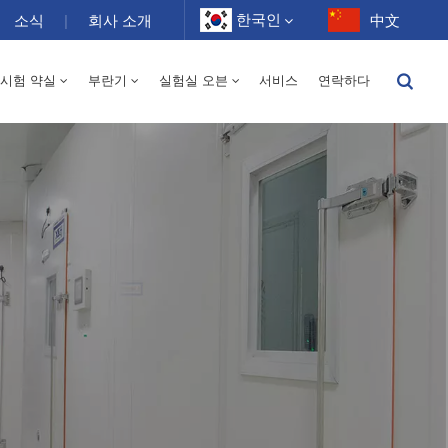
한국인
소식
|
회사 소개
中文
 시험 약실
부란기
실험실 오븐
서비스
연락하다
English
-40 ~ 150℃ 고온 및 저온 습도 교류 약실 100-1000L
Français
Deutsch
Русский
Español
Português
عربي
日语